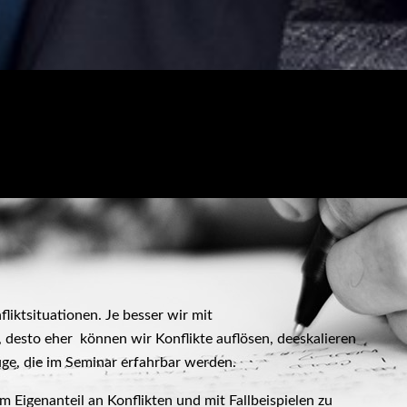
liktsituationen. Je besser wir mit
esto eher können wir Konflikte auflösen, deeskalieren
uge, die im Seminar erfahrbar werden.
Eigenanteil an Konflikten und mit Fallbeispielen zu