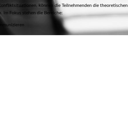
Konfliktsituationen, können die Teilnehmenden die theoretisch
n. Im Fokus stehen die Bereiche:
mmunizieren
n
ess und Stressverstärker
eschenk
iv äußern / Konflikte ansprechen
äche gezielt vorbereiten
 Fallarbeit
äner Umgang mit Konfliktsituationen. Es beinhaltet das Erfahren
tigungsstrategien, als Voraussetzung für gelingende Kommunika
 zu Gunsten ergebnis- und zielorientierter Verständigung.
Abrun