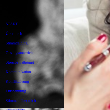
START
Über mich
Stimmtraining
Gesangsunterricht
Stressbewältigung
Kommunikation
Konfliktlösung
Entspannung
Stimmen über mich