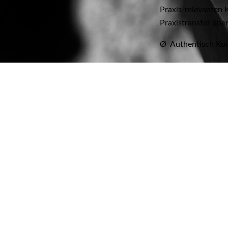
Praxis-relevanten 
Praxistransfer übe
Ø Authentisch Ko
Ø Ich - Botschafte
Ø Persönlicher Str
Ø Feedback als G
Ø Kritik konstrukt
Ø Schwierige Gespr
Ø Praxis-relevante
Ziel
ist ein souver
persönlicher Bewäl
vermieden werden -