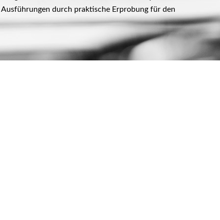
en Ausführungen durch praktische Erprobung für den
 des eigenen Kommunikationsstils und ein Erweitern
tion. Damit können Missverständnisse und Eskalation
dend erhalten die Teilnehmerinnen ein Handout, sowie