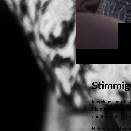
Stimmi
In welcher beruflic
Meinungsverschied
und ihnen die Grun
Neben fachlichen I