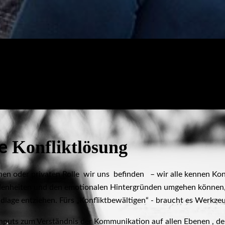
Konfliktlösung
ge
hen oder privaten Rolle wir uns befinden – wir alle kennen Konf
enheiten und den emotionalen Hintergründen umgehen können, d
dlage entziehen. Fürs „Konfliktbewältigen“ - braucht es Werkze
nputs zum Verständnis der Kommunikation auf allen Ebenen , dem 