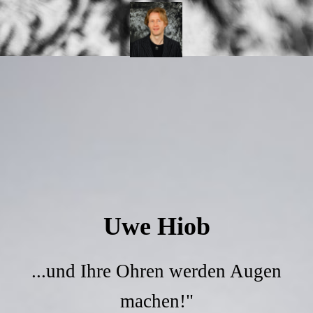
Uwe Hiob
...und Ihre Ohren werden Augen
machen!"